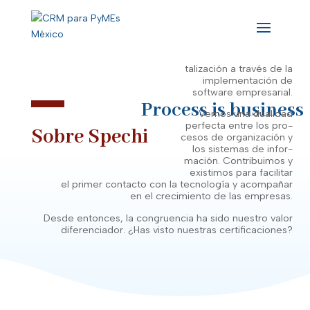
que
más empresarios
Mexicanos
crezcan.
En Spechi somos una firma
consultora en gestión por
procesos (BPM) y su digi-
talización a través de la
implementación de
software empresarial.
Process is business
Vemos una dualidad
perfecta entre los pro-
Sobre Spechi
cesos de organización y
los sistemas de infor-
mación. Contribuimos y
existimos para facilitar
el primer contacto con la tecnología y acompañar
en el crecimiento de las empresas.
Desde entonces, la congruencia ha sido nuestro valor
diferenciador. ¿Has visto nuestras certificaciones?