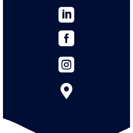



